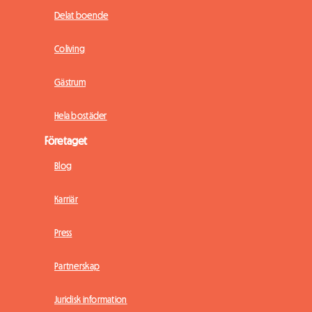
Delat boende
Coliving
Gästrum
Hela bostäder
Företaget
Blog
Karriär
Press
Partnerskap
Juridisk information