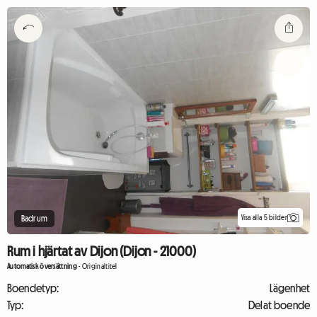
Visa alla 5 bilder
Badrum
Rum i hjärtat av Dijon (Dijon - 21000)
Automatisk översättning
-
Originaltitel
Boendetyp:
Lägenhet
Typ:
Delat boende