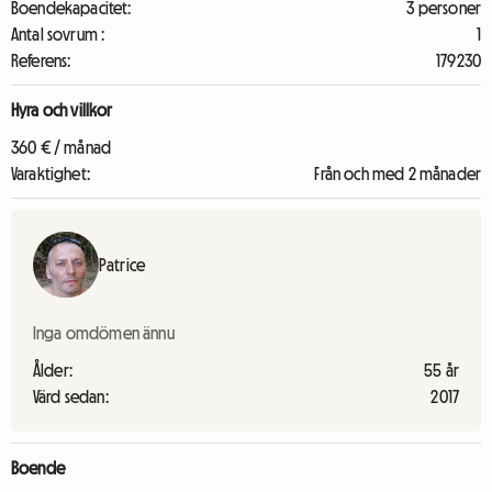
Boendekapacitet:
3 personer
Antal sovrum :
1
Referens:
179230
Hyra och villkor
360 € / månad
Varaktighet:
Från och med 2 månader
Patrice
Inga omdömen ännu
Ålder:
55 år
Värd sedan:
2017
Boende