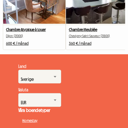
Chambre Atypique à Louer
Chambre Meublée
Dijon (21000)
Chevigny-Saint-Sauveur (21800)
600 € / månad
360 € / månad
Land
Valuta
Våra boendetyper
Homestay