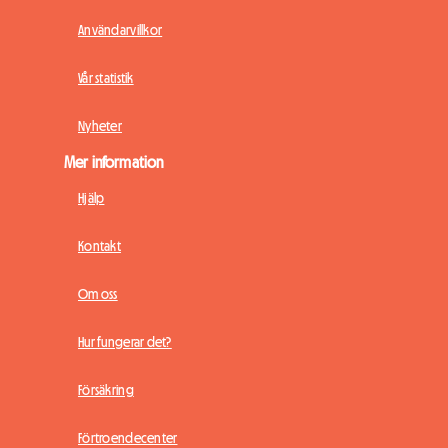
Användarvillkor
Vår statistik
Nyheter
Mer information
Hjälp
Kontakt
Om oss
Hur fungerar det?
Försäkring
Förtroendecenter