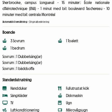
Sherbrooke, campus Longueuil - 15 minuter: École nationale
d'Aérotechnique (ENA) - 1 minut med bil: boulevard Taschereau - 10
minuter med bil: centrala Montréal
Automatisk översättning
-
Originalbeskrivning
Boende
3 Sovrum
1 Toalett
1 badrum
Sovrum :
1 Dubbelsäng(ar)
Sovrum :
1 Dubbelsäng(ar)
Sovrum :
1 bäddsoffa
Standardutrustning
Handdukar
Fullutrustat kök
Sängkläder
Diskmaskin
TV
Ugn
Luftkonditionering
Mikrovågsugn