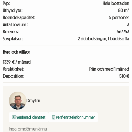
Typ:
Hela bostaden
Uthyrd yta:
80 m²
Boendekapacitet:
6 personer
Antal sovrum :
3
Referens:
667763
Sovplatser:
2 dubbelsängar, 1 bäddsoffa
Hyra och villkor
1339 € / månad
Varaktighet:
Från och med 1 månad
Deposition:
510 €
Dmytrii
Verifierad identitet
Verifierat telefonnummer
Inga omdömen ännu