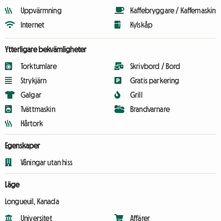
Uppvärmning
Kaffebryggare / Kaffemaskin
Internet
Kylskåp
Ytterligare bekvämligheter
Torktumlare
Skrivbord / Bord
Strykjärn
Gratis parkering
Galgar
Grill
Tvättmaskin
Brandvarnare
Hårtork
Egenskaper
Våningar utan hiss
Läge
Longueuil, Kanada
Universitet
Affärer