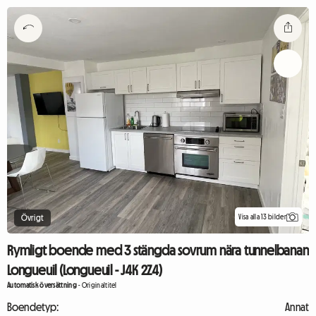
Visa alla 13 bilder
Övrigt
Rymligt boende med 3 stängda sovrum nära tunnelbanan
Longueuil (Longueuil - J4K 2Z4)
Automatisk översättning
-
Originaltitel
Boendetyp:
Annat