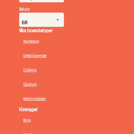
Valuta
Våra boendetyper
Homestay
Delat boende
Coliving
Gästrum
Hela bostäder
Företaget
Blog