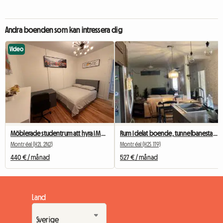
Andra boenden som kan intressera dig
Video
Möblerade studentrum att hyra i Montreal
Rum i delat boende, tunnelbanestationen Beubien
Montréal (H2L 2N2)
Montréal (H2S 1T9)
440 € / månad
527 € / månad
Land