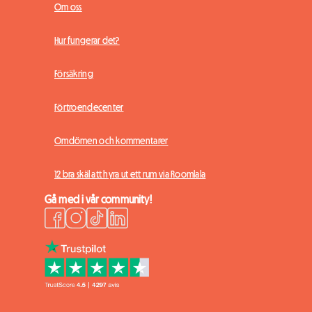
Om oss
Hur fungerar det?
Försäkring
Förtroendecenter
Omdömen och kommentarer
12 bra skäl att hyra ut ett rum via Roomlala
Gå med i vår community!