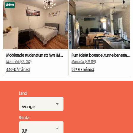
Video
Möblerade studentrum att hyra i Montreal
Rum i delat boende, tunnelbanestationen Beubien
Montréal (H2L 2N2)
Montréal (H2S 1T9)
440 € / månad
527 € / månad
Land
Valuta