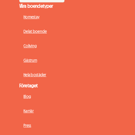
Våra boendetyper
Homestay
Delat boende
Coliving
Gästrum
Hela bostäder
Företaget
Blog
Karriär
Press