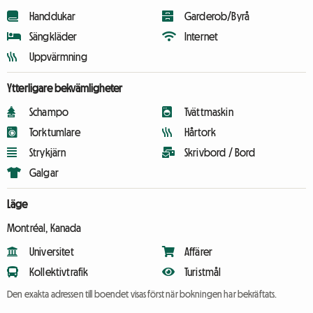
Handdukar
Garderob/Byrå
Sängkläder
Internet
Uppvärmning
Ytterligare bekvämligheter
Schampo
Tvättmaskin
Torktumlare
Hårtork
Strykjärn
Skrivbord / Bord
Galgar
Läge
Montréal, Kanada
Universitet
Affärer
Kollektivtrafik
Turistmål
Den exakta adressen till boendet visas först när bokningen har bekräftats.