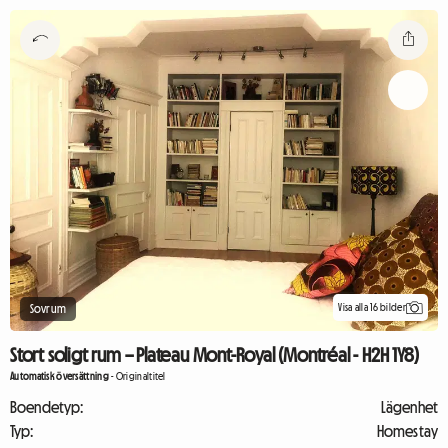
Visa alla 16 bilder
Sovrum
Stort soligt rum – Plateau Mont-Royal (Montréal - H2H 1Y8)
Automatisk översättning
-
Originaltitel
Boendetyp:
Lägenhet
Typ:
Homestay