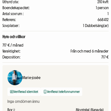
Uthyrd yta:
210 kvft
Boendekapacitet:
1 person
Antal sovrum :
1
Referens:
668412
Sovplatser:
1 Dubbelsäng(ar)
Hyra och villkor
717 € / månad
Varaktighet:
Från och med 6 månader
Deposition:
717 €
Marie-josée
Verifierad identitet
Verifierat telefonnummer
Inga omdömen ännu
Bor i:
Montréal (Kanada)