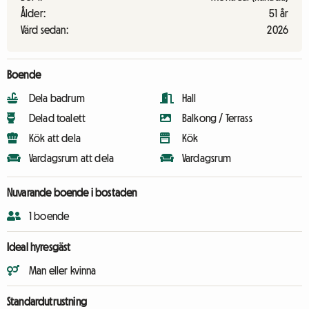
Ålder:
51 år
Värd sedan:
2026
Boende
Dela badrum
Hall
Delad toalett
Balkong / Terrass
Kök att dela
Kök
Vardagsrum att dela
Vardagsrum
Nuvarande boende i bostaden
1 boende
Ideal hyresgäst
Man eller kvinna
Standardutrustning