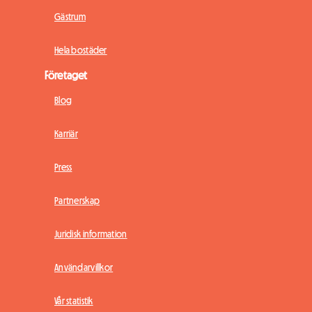
Gästrum
Hela bostäder
Företaget
Blog
Karriär
Press
Partnerskap
Juridisk information
Användarvillkor
Vår statistik