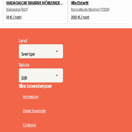
MADAGASCAR TAMATAVE MÖBLERADE RUM UTHYRES
Villa L'Estartit
Toamasina (502)
Torroella de Montgrí (17258)
14 € / natt
200 € / natt
Land
Valuta
Våra boendetyper
Homestay
Delat boende
Coliving