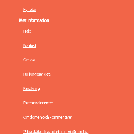
Nyheter
Mer information
Hjälp
Kontakt
Om oss
Hur fungerar det?
Försäkring
Förtroendecenter
Omdömen och kommentarer
12 bra skäl att hyra ut ett rum via Roomlala