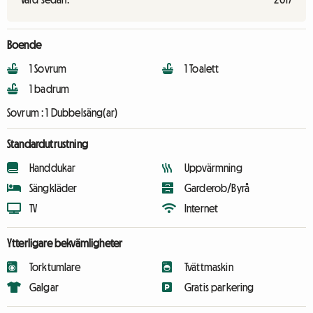
Boende
1 Sovrum
1 Toalett
1 badrum
Sovrum :
1 Dubbelsäng(ar)
Standardutrustning
Handdukar
Uppvärmning
Sängkläder
Garderob/Byrå
TV
Internet
Ytterligare bekvämligheter
Torktumlare
Tvättmaskin
Galgar
Gratis parkering