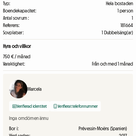
Typ:
Hela bostaden
Boendekapacitet:
1 person
Antal sovrum :
1
Referens:
181664
Sovplatser:
1 Dubbelsäng(ar)
Hyra och villkor
750 € / månad
Varaktighet:
Från och med 1 månad
Marcela
Verifierad identitet
Verifierat telefonnummer
Inga omdömen ännu
Bor i:
Prévessin-Moëns (Spanien)
Värd sedan:
2017