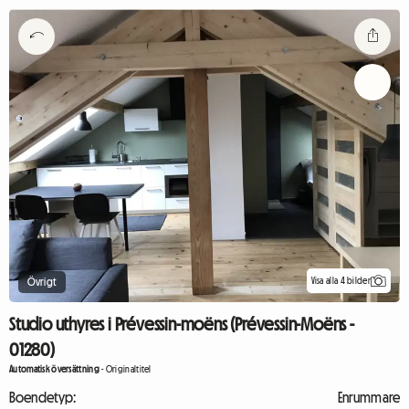
Visa alla 4 bilder
Övrigt
Studio uthyres i Prévessin-moëns (Prévessin-Moëns -
01280)
Automatisk översättning
-
Originaltitel
Boendetyp:
Enrummare